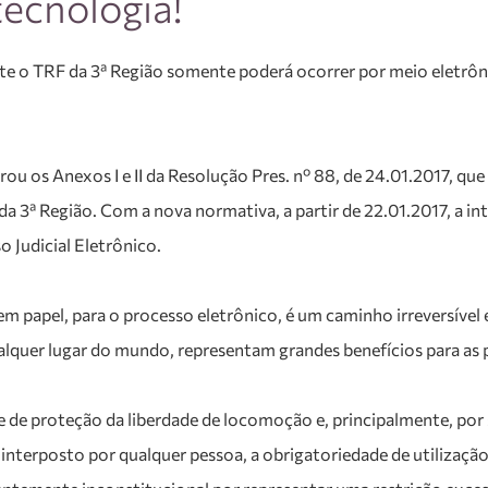
tecnologia!
nte o TRF da 3ª Região somente poderá ocorrer por meio eletrônic
rou os Anexos I e II da Resolução Pres. nº 88, de 24.01.2017, q
l da 3ª Região. Com a nova normativa, a partir de 22.01.2017, a 
 Judicial Eletrônico.
papel, para o processo eletrônico, é um caminho irreversível e 
quer lugar do mundo, representam grandes benefícios para as p
e de proteção da liberdade de locomoção e, principalmente, por s
interposto por qualquer pessoa, a obrigatoriedade de utilização