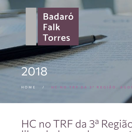
2018
HOME
/
HC NO TRF DA 3ª REGIÃO, AG
HC no TRF da 3ª Região