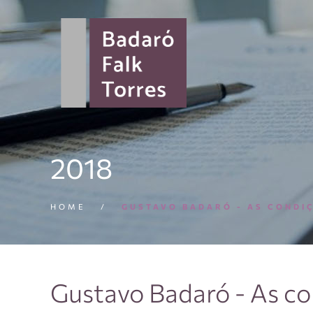
2018
HOME
/
GUSTAVO BADARÓ - AS CONDI
Gustavo Badaró - As co